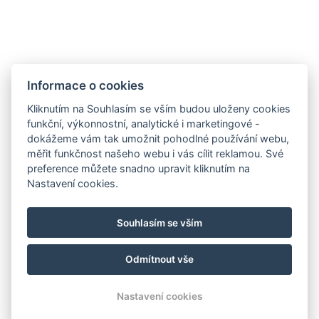
Informace o cookies
Kliknutím na Souhlasím se vším budou uloženy cookies
funkční, výkonnostní, analytické i marketingové -
dokážeme vám tak umožnit pohodlné používání webu,
ALTHANSKÝ PENZION
měřit funkčnost našeho webu i vás cílit reklamou. Své
preference můžete snadno upravit kliknutím na
NAŠE POKOJE
Nastavení cookies.
Galerie
Kontakt
Souhlasím se vším
Rezervace
Odmítnout vše
© Copyright 2026 | Všechna práva vyhrazena
Nastavení cookies