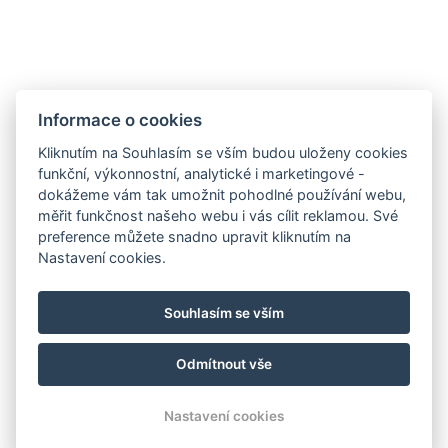
Informace o cookies
Kliknutím na Souhlasím se vším budou uloženy cookies
funkční, výkonnostní, analytické i marketingové -
dokážeme vám tak umožnit pohodlné používání webu,
ALTHANSKÝ PENZION
měřit funkčnost našeho webu i vás cílit reklamou. Své
preference můžete snadno upravit kliknutím na
NAŠE POKOJE
Nastavení cookies.
Galerie
Kontakt
Souhlasím se vším
Rezervace
Odmítnout vše
© Copyright 2026 | Všechna práva vyhrazena
Nastavení cookies